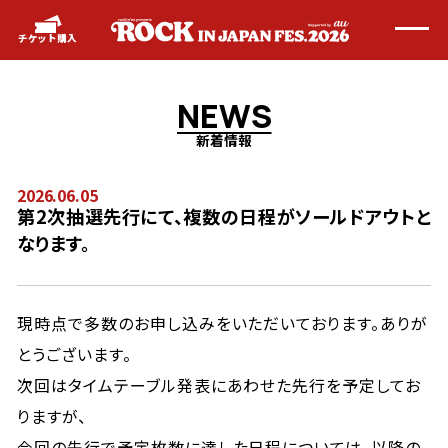
メッセージ
新着情報
チケット購入
タイムテーブル
出演アーティスト
チケット
アクセス
N
E
W
S
グッズ
飲食店
新着情報
会場マップ
注意事項
よくあるご質問
2026.06.05
FOLLOW US
第2次抽選先行にて、複数の日程がソールドアウトと
なります。
現時点で多数のお申し込みをいただいております。ありが
とうございます。
次回はタイムテーブル発表にあわせた先行を予定してお
りますが、
今回の先行で予定枚数に達した日程については、以降の