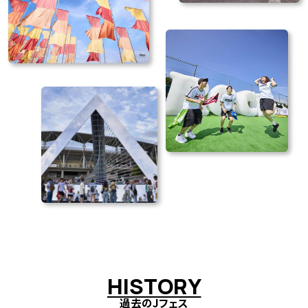
H
I
S
T
O
R
Y
過去のJフェス