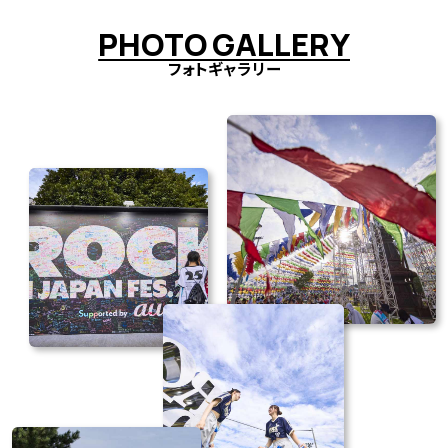
P
H
O
T
O
G
A
L
L
E
R
Y
フォトギャラリー