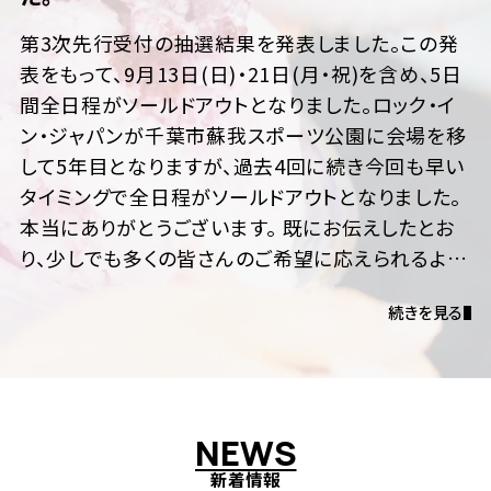
第3次先行受付の抽選結果を発表しました。この発
表をもって、9月13日(日)・21日(月・祝)を含め、5日
間全日程がソールドアウトとなりました。ロック・イ
ン・ジャパンが千葉市蘇我スポーツ公園に会場を移
して5年目となりますが、過去4回に続き今回も早い
タイミングで全日程がソールドアウトとなりました。
本当にありがとうございます。 既にお伝えしたとお
り、少しでも多くの皆さんのご希望に応えられるよう
に、今回も各種の調整を行ってキャパシティを増や
続きを見る
すことができましたが、それでも落選を出さざるを
得ませんでした。ご希望に添うことができなかった
皆さんには大変申し訳ありません。 今後、追加の先
行受付や一般発売はございません。コンビニ支払い
を選択された方は、お支払い忘れのないようご注意
N
E
W
S
ください。 なお、8月下旬には公式リセールを予定し
新着情報