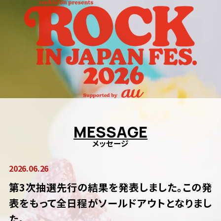
チケット
アクセス
グッズ
飲食店
会場マップ
注意事項
よくあるご質問
FOLLOW US
M
E
S
S
A
G
E
メッセージ
2026.06.26
第3次抽選先行の結果を発表しました。この発
表をもって全日程がソールドアウトとなりまし
た。