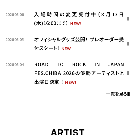
ています。Jフェスでは高額転売や不正取引を防ぐた
め、顔認証による本人確認を行っています。そのた
入場時間の変更受付中（8月13日
2026.08.06
め、公式リセールを経由しない形でのチケット譲渡
(木)16:00まで）
は一切できません。SNS等で譲渡を呼びかける投稿
はすべて詐欺ですので、被害に遭わないよう十分に
オフィシャルグッズ公開！ プレオーダー受
2026.08.05
ご注意ください。公式リセールの詳細は8月下旬に
付スタート！
あらためてご案内いたします。 多くの皆さんの熱い
信頼と大きな期待に応えたいと思っています。必ず
ROAD TO ROCK IN JAPAN
2026.08.04
最高の時間を過ごしてもらえる5日間をつくります。
FES.CHIBA 2026の優勝アーティストと
楽しみにしていてください。 千葉市蘇我スポーツ公
出演日決定 ！
園でお待ちしています。 2026年6月26日 Jフェス事
一覧を見る
務局
A
R
T
I
S
T